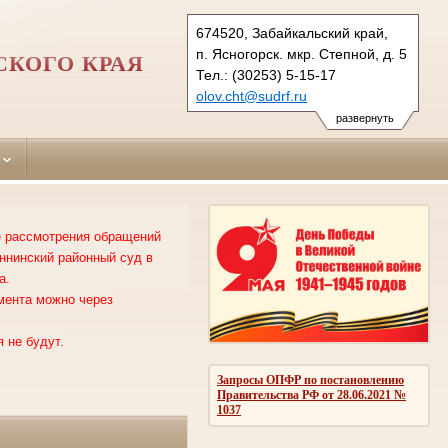
674520, Забайкальский край,
п. Ясногорск. мкр. Степной, д. 5
КОГО КРАЯ
Тел.: (30253) 5-15-17
olov.cht@sudrf.ru
развернуть
ке рассмотрения обращений
ннинский районный суд в
а.
мента можно через
 не будут.
Запросы ОПФР по постановлению
Правительства РФ от 28.06.2021 №
1037